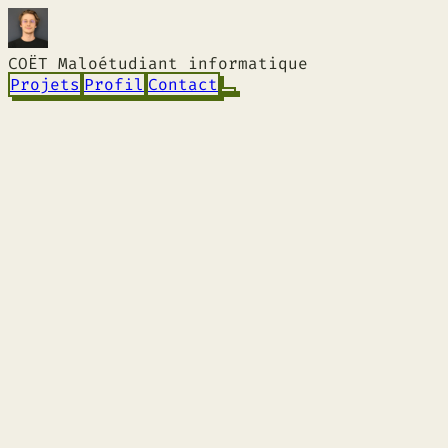
COËT Malo
étudiant informatique
Projets
Profil
Contact