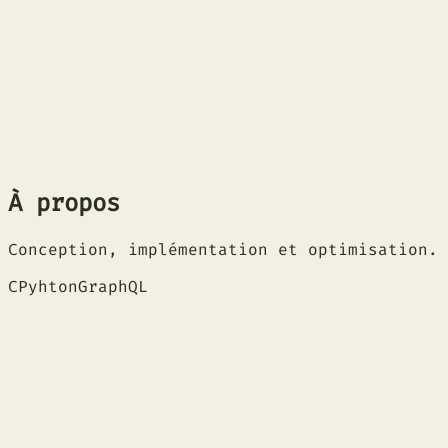
Full-stack
Angular
NestJS
Ouvrir le cas
À propos
Conception, implémentation et optimisation.
C
Pyhton
GraphQL