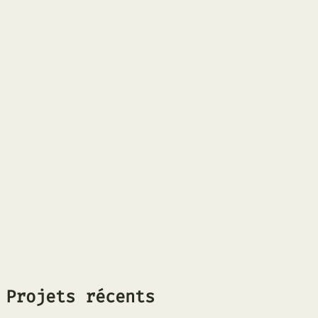
• Adaptabilité en environnements complexes.
Full-Stack & Systèmes
IA appliquée
Automatisation
Adaptabilité
Projets récents