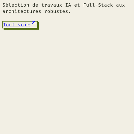
Sélection de travaux IA et Full-Stack aux
architectures robustes.
Tout voir
HARMONIA : AI Audio Engine
Python
PyTorch
Flask
C++
Ouvrir le cas
NEMITIS : SaaS / Full-Stack